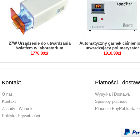
27W Urządzenie do utwardzania
Automatyczny garnek ciśnieni
światłem w laboratorium
utwardzający polimeryzator
dentystycznym z czasu
dentystyczny z wyświetlacze
1776,99zł
1910,99zł
ustawienie niebieskim światłem
Kontakt
Płatności i dosta
O nas
Wysyłka i Dostawa
Kontakt
Sposoby płatności
Zasady i Warunki
Płacenie PayPal kartą k
Polityką Prywatności