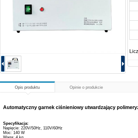
Lic
Opis produktu
Opinie o produkcie
Automatyczny garnek ciśnieniowy utwardzający polimery
Specyfikacja:
Napięcie: 220V/50Hz, 110V/60Hz
Moc: 140 W
Waga: 4 kg