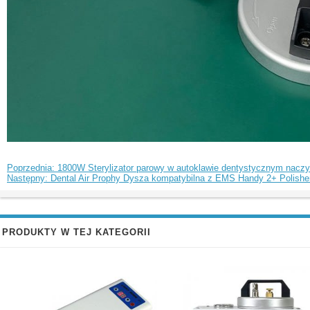
Poprzednia: 1800W Sterylizator parowy w autoklawie dentystycznym naczyni
Następny: Dental Air Prophy Dysza kompatybilna z EMS Handy 2+ Polishe
PRODUKTY W TEJ KATEGORII