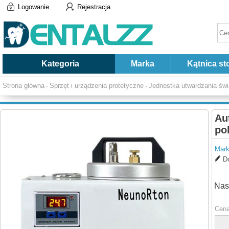
Logowanie
Rejestracja
Kategoria
Marka
Kątnica st
Strona główna
Sprzęt i urządzenia protetyczne
Jednostka utwardzania świ
-
-
Au
po
Mark
Do
Nas
Cena