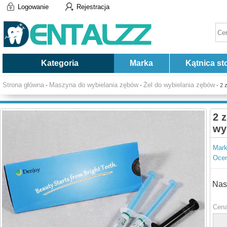
Logowanie
Rejestracja
Kategoria
Marka
Kątnica st
Strona główna
Maszyna do wybielania zębów
Żel do wybielania zębów
-
-
- 2 
2 
wy
Mark
Ocen
Nas
Cena