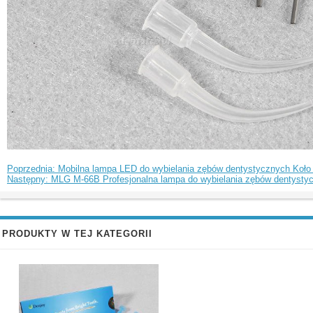
Poprzednia: Mobilna lampa LED do wybielania zębów dentystycznych Koło a
Następny: MLG M-66B Profesjonalna lampa do wybielania zębów dentyst
PRODUKTY W TEJ KATEGORII