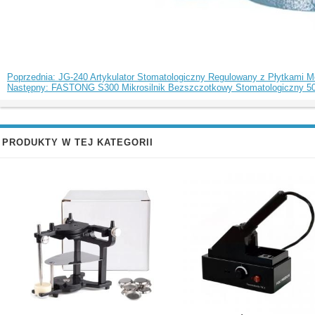
Poprzednia: JG-240 Artykulator Stomatologiczny Regulowany z Płytkami 
Następny: FASTONG S300 Mikrosilnik Bezszczotkowy Stomatologiczny 50
PRODUKTY W TEJ KATEGORII