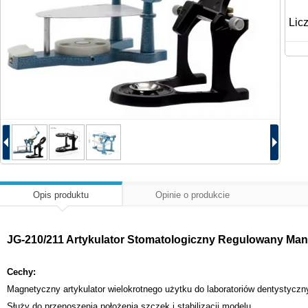
Lic
Opis produktu
Opinie o produkcie
JG-210/211 Artykulator Stomatologiczny Regulowany M
Cechy:
Magnetyczny artykulator wielokrotnego użytku do laboratoriów dentystyczn
Służy do przenoszenia położenia szczęk i stabilizacji modelu