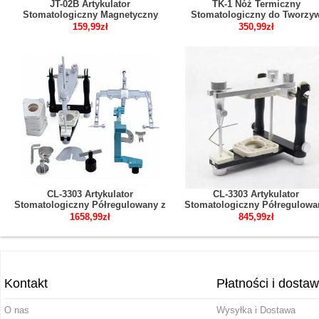
JT-02B Artykulator
TK-1 Nóż Termiczny
Stomatologiczny Magnetyczny
Stomatologiczny do Tworzy
Typ C Duży
Termoplastycznych
159,99zł
350,99zł
CL-3303 Artykulator
CL-3303 Artykulator
Stomatologiczny Półregulowany z
Stomatologiczny Półregulowa
Łukiem Twarzowym, Stojakiem
1658,99zł
845,99zł
Transferowym i Ramą Typu T
Kontakt
Płatności i dosta
O nas
Wysyłka i Dostawa