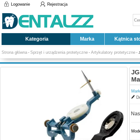
Logowanie
Rejestracja
Kategoria
Marka
Kątnica st
Strona główna
Sprzęt i urządzenia protetyczne
Artykulatory protetyczne
-
-
- 
JG
Ma
Mark
Do
Nas
Mode