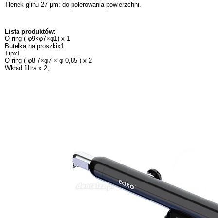
Tlenek glinu 27 μm: do polerowania powierzchni.
Lista produktów:
O-ring ( φ9×φ7×φ1) x 1
Butelka na proszkix1
Tipx1
O-ring ( φ8,7×φ7 × φ 0,85 ) x 2
Wkład filtra x 2;