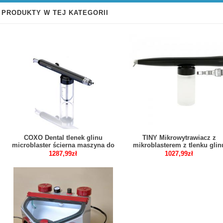
PRODUKTY W TEJ KATEGORII
COXO Dental tlenek glinu
TINY Mikrowytrawiacz z
microblaster ścierna maszyna do
mikroblasterem z tlenku glin
piaskowania abrazja
piaskarki protetyczne
1287,99zł
1027,99zł
pneumatyczna CA-1
kompatybilny z Kavo Multifle
szybkozłączka