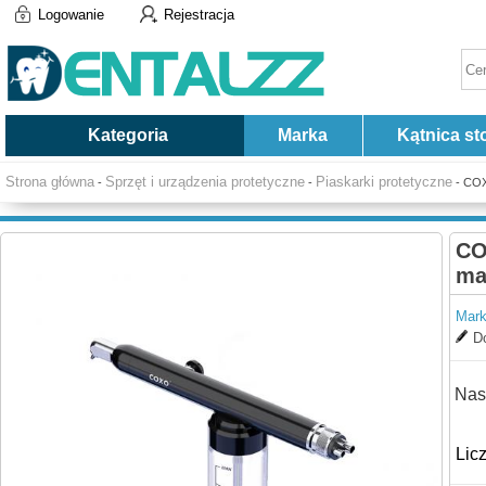
Logowanie
Rejestracja
Kategoria
Marka
Kątnica st
Strona główna
Sprzęt i urządzenia protetyczne
Piaskarki protetyczne
-
-
- COX
CO
ma
Mark
Do
Nas
Lic