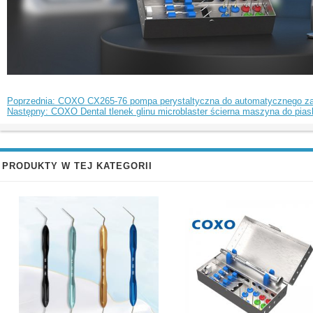
Poprzednia: COXO CX265-76 pompa perystaltyczna do automatycznego zao
Następny: COXO Dental tlenek glinu microblaster ścierna maszyna do pi
PRODUKTY W TEJ KATEGORII