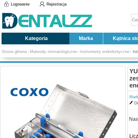
Logowanie
Rejestracja
Kategoria
Marka
Kątnica st
Strona główna
Materiały stomatologiczne
Instrumenty endodontyczne
-
-
- YU
YU
ze
en
Mark
Do
Nas
Lic