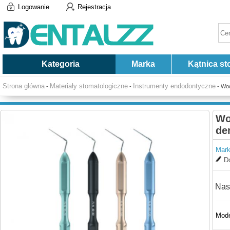
Logowanie
Rejestracja
Kategoria
Marka
Kątnica st
Strona główna
Materiały stomatologiczne
Instrumenty endodontyczne
-
-
- Woo
Wo
de
Mark
Do
Nas
Mode