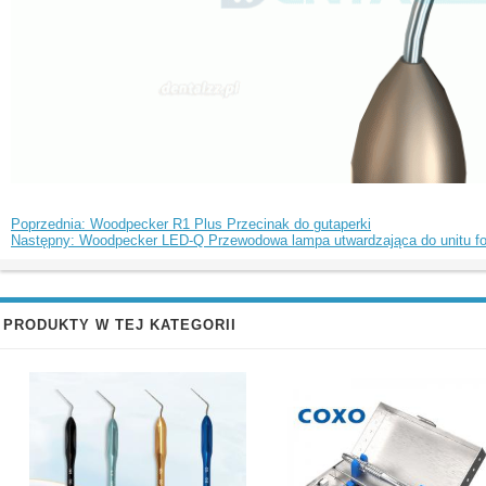
Poprzednia: Woodpecker R1 Plus Przecinak do gutaperki
Następny: Woodpecker LED-Q Przewodowa lampa utwardzająca do unitu fo
PRODUKTY W TEJ KATEGORII