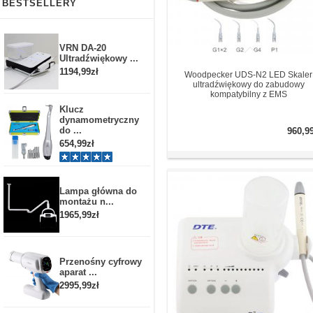
BESTSELLERY
VRN DA-20
Ultradźwiękowy ...
1194,99zł
Woodpecker UDS-N2 LED Skaler
ultradźwiękowy do zabudowy
kompatybilny z EMS
Klucz
dynamometryczny
do ...
960,9
654,99zł
Lampa główna do
montażu n...
1965,99zł
Przenośny cyfrowy
aparat ...
2995,99zł