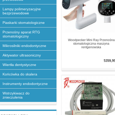
Lampy polimeryzacyjne
bezprzewodowe
Piaskarki stomatologiczne
Przenośny aparat RTG
stomatologiczny
Woodpecker Mini Ray Przenośna
stomatologiczna maszyna
Mikrosilniki endodontyczne
rentgenowska
Aktywator ultrasoniczny
5359,9
Wiertła dentystyczne
Końcówka do skalera
Instrumenty endodontyczne
Wstrzykiwacz do
znieczulenia