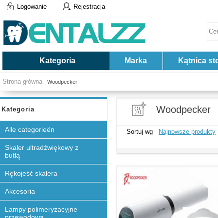
Logowanie
Rejestracja
Kategoria
Marka
Kątnica st
Strona główna
- Woodpecker
Woodpecker
Kategoria
Alle categorieën
Sortuj wg
Najnowsze produkty
Skaler ultradźwiękowy z
butlą
Rękojeść skalera
Akcesoria
Lampy polimeryzacyjne
przewodowa