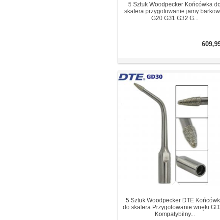
5 Sztuk Woodpecker Końcówka d
skalera przygotowanie jamy barkow
G20 G31 G32 G...
609,9
5 Sztuk Woodpecker DTE Końców
do skalera Przygotowanie wnęki G
Kompatybilny...