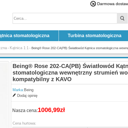
Darmowa dostawa
ątnica stomatologiczna
Turbina stomatologiczna
czna
Kątnica 1:1
-
- Being® Rose 202-CA(PB) Światłowód Kątnica stomatologiczna wewn
Being® Rose 202-CA(PB) Światłowód Kątn
stomatologiczna wewnętrzny strumień w
kompatybilny z KAVO
Marka:
Being
Dodaj opinię
1006,99zł
Nasza cena:
Cena hurtowa: