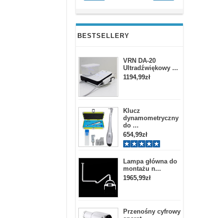
BESTSELLERY
VRN DA-20
Ultradźwiękowy ...
1194,99zł
Klucz
dynamometryczny
do ...
654,99zł
Lampa główna do
montażu n...
1965,99zł
Przenośny cyfrowy