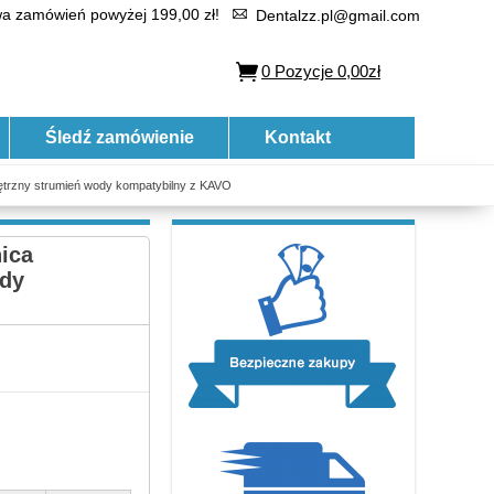
 zamówień powyżej 199,00 zł!
Dentalzz.pl@gmail.com
0
Pozycje
0,00zł
Śledź zamówienie
Kontakt
ętrzny strumień wody kompatybilny z KAVO
ica
ody