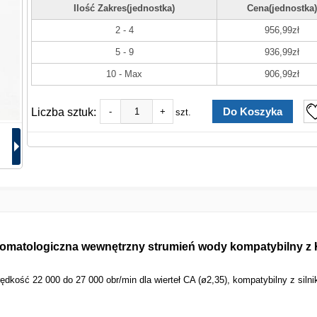
Ilość Zakres(jednostka)
Cena(jednostka)
2 - 4
956,99zł
5 - 9
936,99zł
10 - Max
906,99zł
Liczba sztuk:
-
+
szt.
tomatologiczna wewnętrzny strumień wody kompatybilny 
dkość 22 000 do 27 000 obr/min dla wierteł CA (ø2,35), kompatybilny z sil