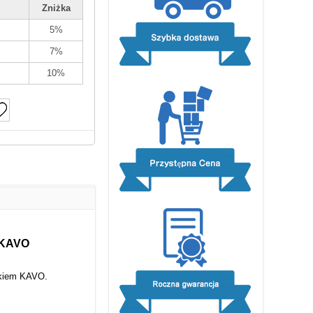
Zniżka
5%
7%
10%
z KAVO
nikiem KAVO.