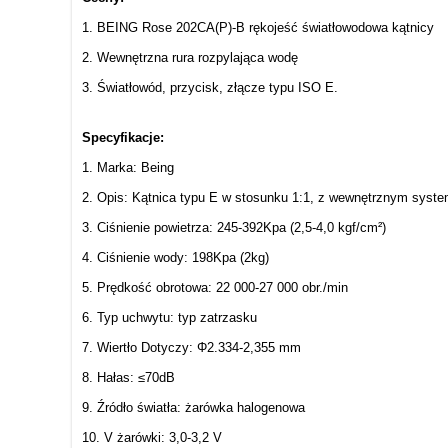
1. BEING Rose 202CA(P)-B rękojeść światłowodowa kątnicy
2. Wewnętrzna rura rozpylająca wodę
3. Światłowód, przycisk, złącze typu ISO E.
Specyfikacje:
1. Marka: Being
2. Opis: Kątnica typu E w stosunku 1:1, z wewnętrznym syst
3. Ciśnienie powietrza: 245-392Kpa (2,5-4,0 kgf/cm²)
4. Ciśnienie wody: 198Kpa (2kg)
5. Prędkość obrotowa: 22 000-27 000 obr./min
6. Typ uchwytu: typ zatrzasku
7. Wiertło Dotyczy: Φ2.334-2,355 mm
8. Hałas: ≤70dB
9. Źródło światła: żarówka halogenowa
10. V żarówki: 3,0-3,2 V