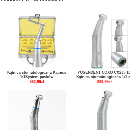
Kątnica stomatologiczna Kątnica
YUSENDENT COXO CX235-1
1:1System pasków
Kątnica stomatologiczna 1:1 
interproksymalnych IPR
światłem led kompatybilny z
582,99zł
893,99zł
KAVO