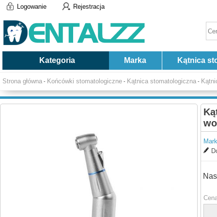
Logowanie
Rejestracja
Kategoria
Marka
Kątnica st
Strona główna
Końcówki stomatologiczne
Kątnica stomatologiczna
Kątni
-
-
-
Ką
wo
Mark
Do
Nas
Cena