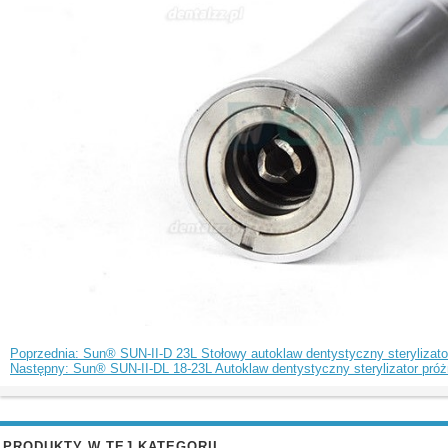
Poprzednia: Sun® SUN-II-D 23L Stołowy autoklaw dentystyczny sterylizator
Następny: Sun® SUN-II-DL 18-23L Autoklaw dentystyczny sterylizator próż
PRODUKTY W TEJ KATEGORII