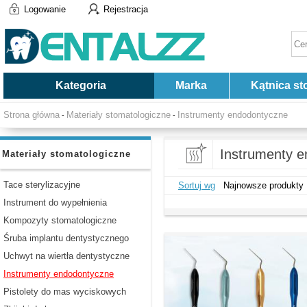
Logowanie
Rejestracja
Kategoria
Marka
Kątnica st
Strona główna
Materiały stomatologiczne
Instrumenty endodontyczne
-
-
Instrumenty 
Materiały stomatologiczne
Tace sterylizacyjne
Sortuj wg
Najnowsze produkty
Instrument do wypełnienia
Kompozyty stomatologiczne
Śruba implantu dentystycznego
Uchwyt na wiertła dentystyczne
Instrumenty endodontyczne
Pistolety do mas wyciskowych