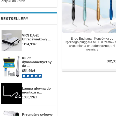
Zbijaki do koron
BESTSELLERY
VRN DA-20
Endo Buchanan Końcówka do
Ultradźwiękowy ...
ręcznego pluggera NITI Fill zestaw 
1194,99zł
wypełniania endodontycznego 4
rozmiary
Klucz
302,9
dynamometryczny
do ...
654,99zł
Lampa główna do
montażu n...
1965,99zł
Przenośny cyfrowy