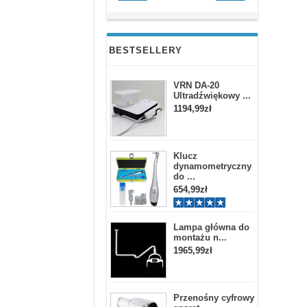
BESTSELLERY
VRN DA-20
Ultradźwiękowy ...
1194,99zł
Klucz
dynamometryczny
do ...
654,99zł
Lampa główna do
montażu n...
1965,99zł
Przenośny cyfrowy