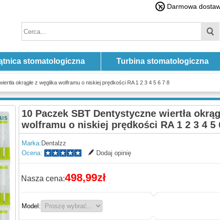
Darmowa dostawa
ątnica stomatologiczna
Turbina stomatologiczna
rtła okrągłe z węglika wolframu o niskiej prędkości RA 1 2 3 4 5 6 7 8
10 Paczek SBT Dentystyczne wiertła okrąg
wolframu o niskiej prędkości RA 1 2 3 4 5 
Marka:
Dentalzz
Ocena:
Dodaj opinię
498,99zł
Nasza cena:
Model: