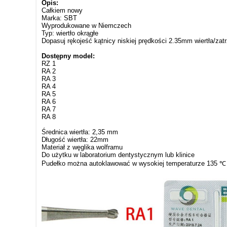
Opis:
Całkiem nowy
Marka: SBT
Wyprodukowane w Niemczech
Typ: wiertło okrągłe
Dopasuj rękojeść kątnicy niskiej prędkości 2.35mm wiertła/zatr
Dostępny model:
RZ 1
RA 2
RA 3
RA 4
RA 5
RA 6
RA 7
RA 8
Średnica wiertła: 2,35 mm
Długość wiertła: 22mm
Materiał z węglika wolframu
Do użytku w laboratorium dentystycznym lub klinice
Pudełko można autoklawować w wysokiej temperaturze 135 ℃