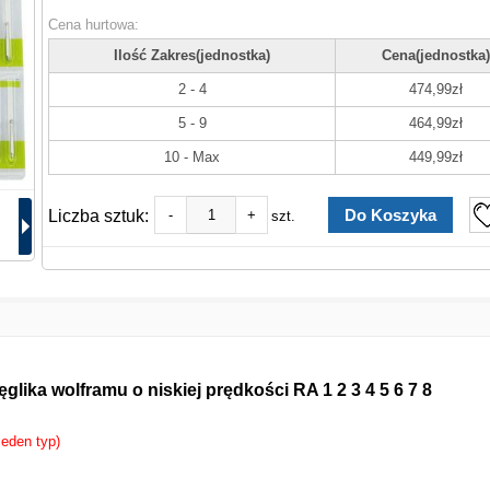
Cena hurtowa:
Ilość Zakres(jednostka)
Cena(jednostka)
2 - 4
474,99zł
5 - 9
464,99zł
10 - Max
449,99zł
Liczba sztuk:
-
+
szt.
lika wolframu o niskiej prędkości RA 1 2 3 4 5 6 7 8
jeden typ)