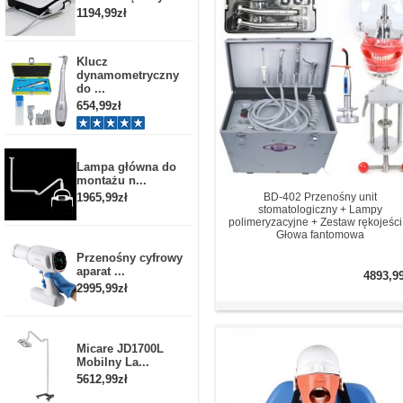
1194,99zł
Klucz
dynamometryczny
do ...
654,99zł
Lampa główna do
montażu n...
1965,99zł
BD-402 Przenośny unit
stomatologiczny + Lampy
polimeryzacyjne + Zestaw rękojeści
Głowa fantomowa
Przenośny cyfrowy
aparat ...
4893,9
2995,99zł
Micare JD1700L
Mobilny La...
5612,99zł