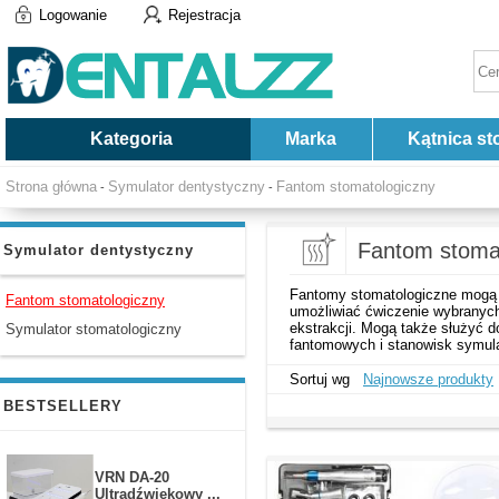
Logowanie
Rejestracja
Kategoria
Marka
Kątnica st
Strona główna
Symulator dentystyczny
Fantom stomatologiczny
-
-
Fantom stoma
Symulator dentystyczny
Fantomy stomatologiczne mogą 
Fantom stomatologiczny
umożliwiać ćwiczenie wybranych
ekstrakcji. Mogą także służyć d
Symulator stomatologiczny
fantomowych i stanowisk symul
Sortuj wg
Najnowsze produkty
BESTSELLERY
VRN DA-20
Ultradźwiękowy ...