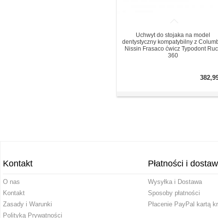
Uchwyt do stojaka na model
dentystyczny kompatybilny z Colum
Nissin Frasaco ćwicz Typodont Ru
360
382,9
Kontakt
Płatności i dosta
O nas
Wysyłka i Dostawa
Kontakt
Sposoby płatności
Zasady i Warunki
Płacenie PayPal kartą k
Polityką Prywatności