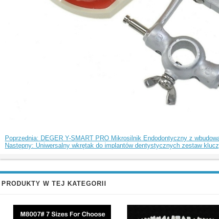
Poprzednia: DEGER Y-SMART PRO Mikrosilnik Endodontyczny z wbudo
Następny: Uniwersalny wkrętak do implantów dentystycznych zestaw kluc
PRODUKTY W TEJ KATEGORII