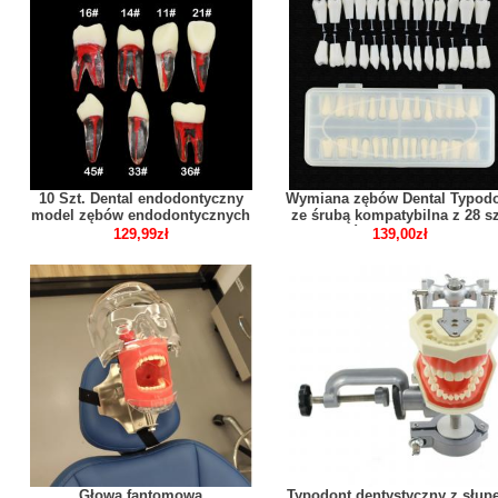
10 Szt. Dental endodontyczny
Wymiana zębów Dental Typod
model zębów endodontycznych
ze śrubą kompatybilna z 28 sz
Zębów Frasaco ANA-4
129,99zł
139,00zł
Głowa fantomowa
Typodont dentystyczny z słup