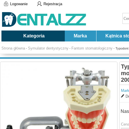
Logowanie
Rejestracja
Kategoria
Marka
Kątnica st
Strona główna
Symulator dentystyczny
Fantom stomatologiczny
-
-
- Typodont
Ty
mo
20
Mark
Do
Nas
Cena