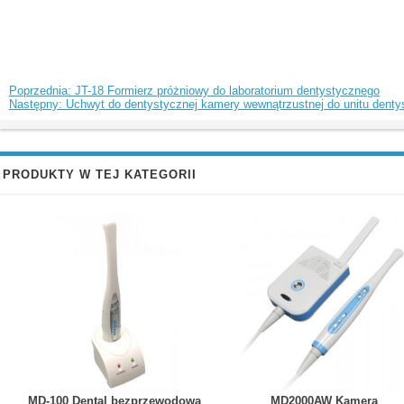
Poprzednia: JT-18 Formierz próżniowy do laboratorium dentystycznego
Następny: Uchwyt do dentystycznej kamery wewnątrzustnej do unitu dent
PRODUKTY W TEJ KATEGORII
MD-100 Dental bezprzewodowa
MD2000AW Kamera