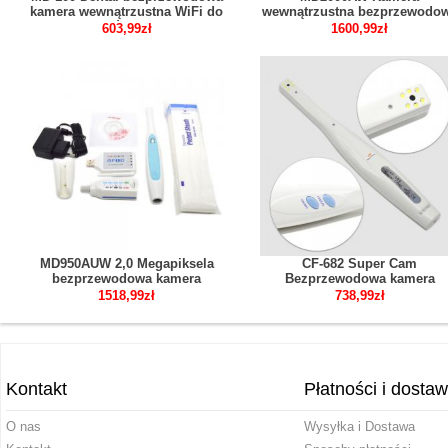
kamera wewnątrzustna WiFi do
wewnątrzustna bezprzewodo
telefonu komórkowego i iPada
WIFI 2,0 megapiksela 1/4 son
603,99zł
1600,99zł
CCD
MD950AUW 2,0 Megapiksela
CF-682 Super Cam
bezprzewodowa kamera
Bezprzewodowa kamera
dentystyczna wewnątrzustna
wewnątrzustna funkcja WiFi
1518,99zł
738,99zł
SONY CCD
Kontakt
Płatności i dosta
O nas
Wysyłka i Dostawa