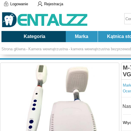
Logowanie
Rejestracja
Kategoria
Marka
Kątnica st
Strona główna
Kamera wewnątrzustna
kamera wewnątrzustna bezprzewo
-
-
M-
V
Mark
Ocen
Nas
Wtyc