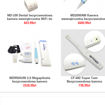
MD-100 Dental bezprzewodowa
MD2000AW Kamera
kamera wewnątrzustna WiFi do
wewnątrzustna bezprzewodo
telefonu komórkowego i iPada
WIFI 2,0 megapiksela 1/4 son
603,99zł
1600,99zł
CCD
MD950AUW 2,0 Megapiksela
CF-682 Super Cam
bezprzewodowa kamera
Bezprzewodowa kamera
dentystyczna wewnątrzustna
wewnątrzustna funkcja WiFi
1518,99zł
738,99zł
SONY CCD