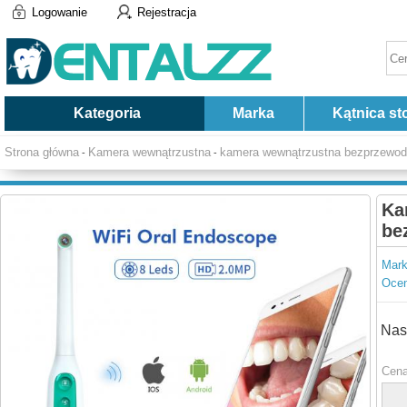
Logowanie
Rejestracja
Kategoria
Marka
Kątnica st
Strona główna
Kamera wewnątrzustna
kamera wewnątrzustna bezprzewo
-
-
Ka
be
Mark
Ocen
Nas
Cena