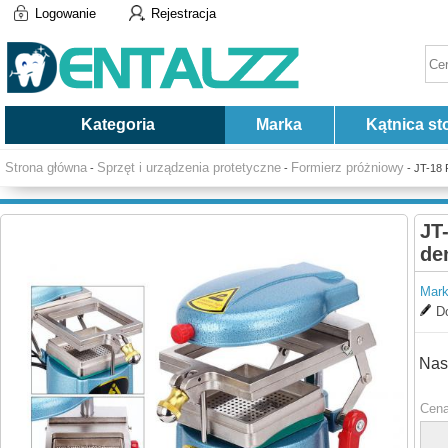
Logowanie
Rejestracja
Kategoria
Marka
Kątnica st
Strona główna
Sprzęt i urządzenia protetyczne
Formierz próżniowy
-
-
- JT-18 
JT
de
Mark
Do
Nas
Cena