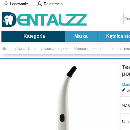
Logowanie
Rejestracja
Kategoria
Marka
Kątnica st
Strona główna
Implanty stomatologiczne
Pomiar stabilności implantu
-
-
- Test
Te
po
Mark
Do
Nas
Napi