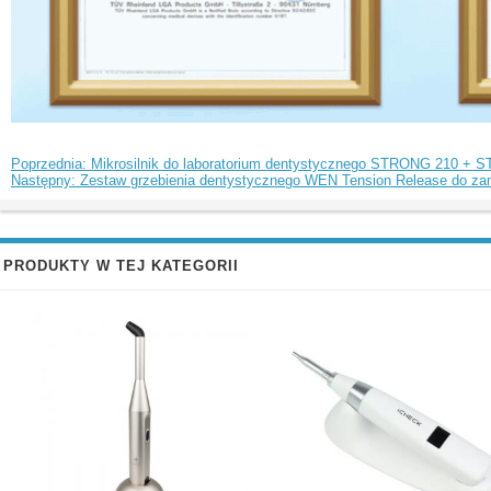
Poprzednia: Mikrosilnik do laboratorium dentystycznego STRONG 210 +
Następny: Zestaw grzebienia dentystycznego WEN Tension Release do z
PRODUKTY W TEJ KATEGORII