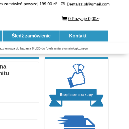
 zamówień powyżej 199,00 zł!
Dentalzz.pl@gmail.com
0
Pozycje
0,00zł
Śledź zamówienie
Kontakt
cieniowa do badania 8 LED do fotela unitu stomatologicznego
tna
nitu