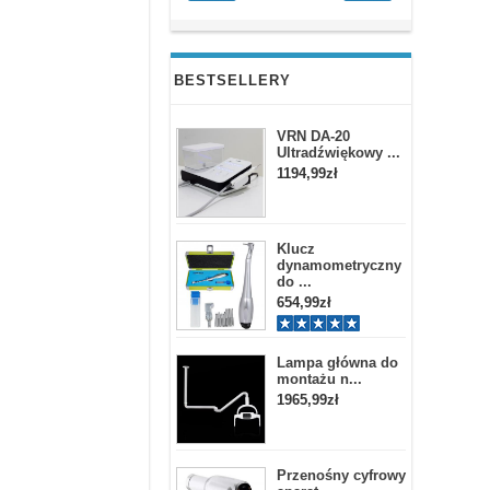
BESTSELLERY
VRN DA-20
Ultradźwiękowy ...
1194,99zł
Klucz
dynamometryczny
do ...
654,99zł
Lampa główna do
montażu n...
1965,99zł
Przenośny cyfrowy