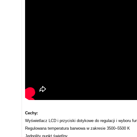
Cechy:
Wyświetlacz LCD i przyciski dotykowe do regulacji i wyboru fun
Regulowana temperatura barwowa w zakresie 3500–5500 K
Jednolity punkt świetlny