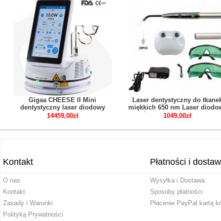
Gigaa CHEESE II Mini
Laser dentystyczny do tkane
dentystyczny laser diodowy
miękkich 650 nm Laser diodo
maszyna laserowa do tkanek
Pióro do cięcia laserowego
14459,00zł
1049,00zł
miękkich 7W-15W 810/980nm 7-
Dezynfekcja aktywowana świat
calowy ekran dotykowy
Kontakt
Płatności i dosta
O nas
Wysyłka i Dostawa
Kontakt
Sposoby płatności
Zasady i Warunki
Płacenie PayPal kartą k
Polityką Prywatności