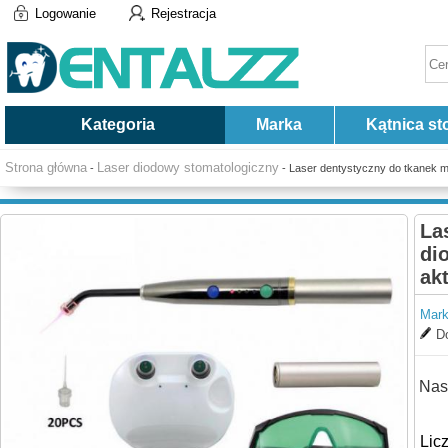
Logowanie
Rejestracja
Kategoria
Marka
Kątnica st
Strona główna
Laser diodowy stomatologiczny
-
- Laser dentystyczny do tkanek m
La
di
ak
Mark
Do
Nas
Lic