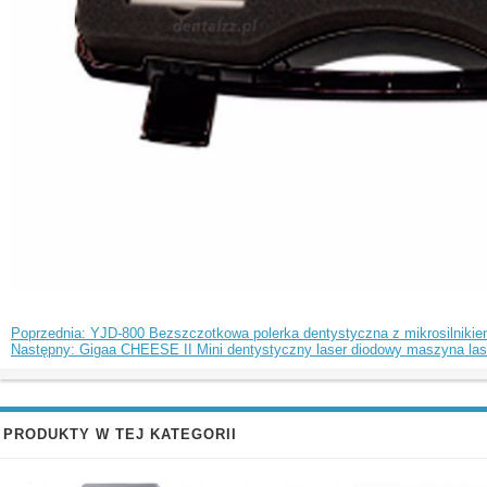
Poprzednia: YJD-800 Bezszczotkowa polerka dentystyczna z mikrosilnikiem 
Następny: Gigaa CHEESE II Mini dentystyczny laser diodowy maszyna la
PRODUKTY W TEJ KATEGORII