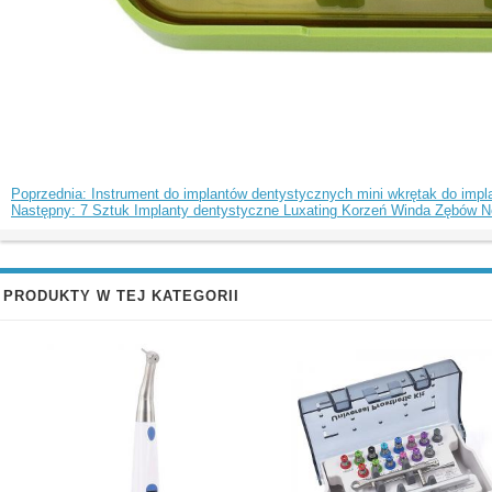
Poprzednia: Instrument do implantów dentystycznych mini wkrętak do imp
Następny: 7 Sztuk Implanty dentystyczne Luxating Korzeń Winda Zębów Nó
PRODUKTY W TEJ KATEGORII