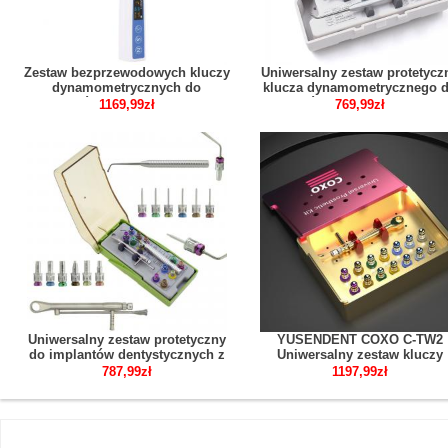
Zestaw bezprzewodowych kluczy
Uniwersalny zestaw protetycz
dynamometrycznych do
klucza dynamometrycznego 
implantów elektrycznych z 16
implantów dentystycznych z 1
1169,99zł
769,99zł
śrubokrętami
częściowymi śrubokrętami
Uniwersalny zestaw protetyczny
YUSENDENT COXO C-TW2
do implantów dentystycznych z
Uniwersalny zestaw kluczy
kluczem dynamometrycznym i
dynamometrycznych do
787,99zł
1197,99zł
śrubokrętem
implantów stomatologicznych
14 śrubokrętami