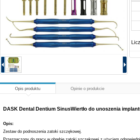
Lic
Opis produktu
Opinie o produkcie
DASK Dental Dentium SinusWiertło do unoszenia implantu
Opis:
Zestaw do podnoszenia zatoki szczękowej.
Przeznaczony do pracy w obrębie zatoki szczękowej z użyciem odpowiedni