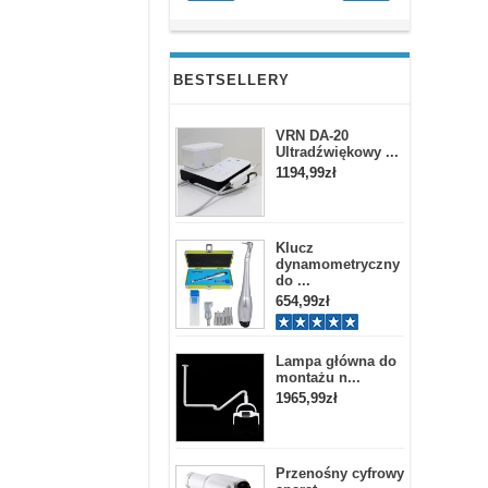
BESTSELLERY
VRN DA-20
Ultradźwiękowy ...
1194,99zł
Klucz
dynamometryczny
do ...
654,99zł
Lampa główna do
montażu n...
1965,99zł
Przenośny cyfrowy