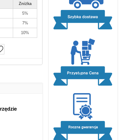
Zniżka
5%
7%
10%
rzędzie