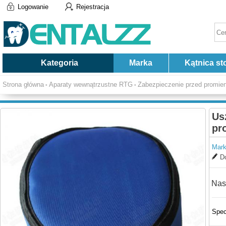
Logowanie
Rejestracja
Kategoria
Marka
Kątnica st
Strona główna
Aparaty wewnątrzustne RTG
Zabezpieczenie przed promie
-
-
Us
pr
Mark
Do
Nas
Spec