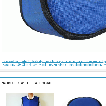
Poprzednia: Fartuch dentystyczny chroniący przed promieniowaniem re
Następny: 3H Xlite 4 Lampy polimeryzacyjne stomatologiczne led bezp
PRODUKTY W TEJ KATEGORII