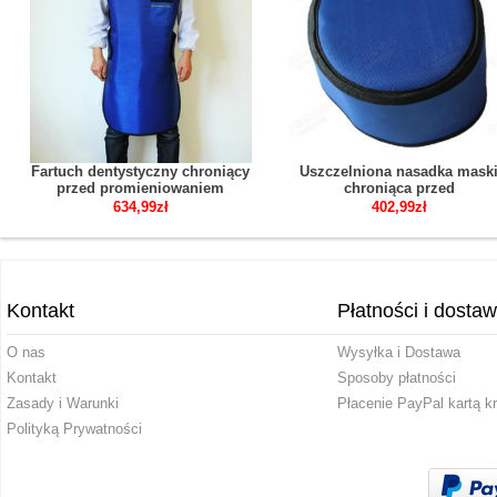
Fartuch dentystyczny chroniący
Uszczelniona nasadka mask
przed promieniowaniem
chroniąca przed
rentgenowskim z paskiem
promieniowaniem 0,5mmpb
634,99zł
402,99zł
0.35mmpb/0.5mmpb
Kontakt
Płatności i dosta
O nas
Wysyłka i Dostawa
Kontakt
Sposoby płatności
Zasady i Warunki
Płacenie PayPal kartą k
Polityką Prywatności