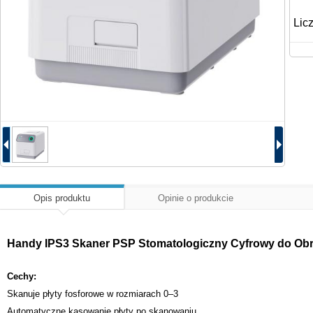
Lic
Opis produktu
Opinie o produkcie
Handy IPS3 Skaner PSP Stomatologiczny Cyfrowy do Ob
Cechy:
Skanuje płyty fosforowe w rozmiarach 0–3
Automatyczne kasowanie płyty po skanowaniu