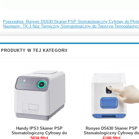
Poprzednia: Runyes DS630 Skaner PSP Stomatologiczny Cyfrowy do Pły
Następny: TK-1 Nóż Termiczny Stomatologiczny do Tworzyw Termoplasty
PRODUKTY W TEJ KATEGORII
Handy IPS3 Skaner PSP
Runyes DS630 Skaner PSP
Stomatologiczny Cyfrowy do
Stomatologiczny Cyfrowy d
Obrazowania RTG
Płytek Obrazowych RTG
5834,99zł
6188,99zł