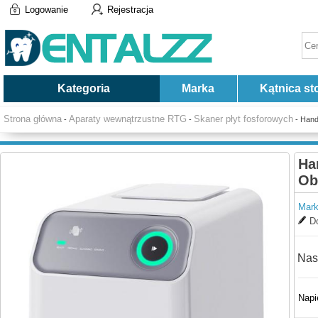
Logowanie
Rejestracja
Kategoria
Marka
Kątnica st
Strona główna
Aparaty wewnątrzustne RTG
Skaner płyt fosforowych
-
-
- Hand
Ha
Ob
Mark
Do
Nas
Napi