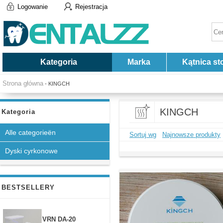
Logowanie
Rejestracja
Kategoria
Marka
Kątnica st
Strona główna
- KINGCH
KINGCH
Kategoria
Alle categorieën
Sortuj wg
Najnowsze produkty
Dyski cyrkonowe
BESTSELLERY
VRN DA-20