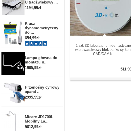
Ultradźwiękowy ...
1194,99zł
Klucz
dynamometryczny
do ...
654,99zł
1 szt. 3D laboratorium dentystyczn
wielowarstwowy blok tlenku cyrko
CAD/CAM b...
Lampa główna do
montażu n...
1965,99zł
511,9
Przenośny cyfrowy
aparat ...
2995,99zł
Micare JD1700L
Mobilny La...
5612,99zł