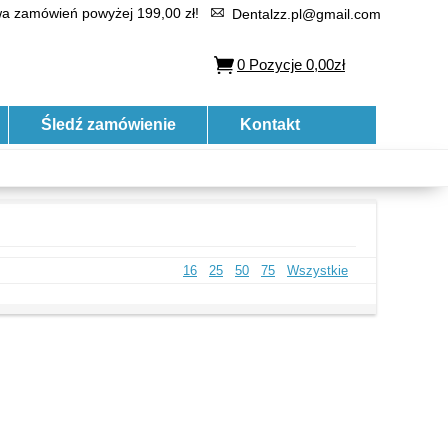
 zamówień powyżej 199,00 zł!
Dentalzz.pl@gmail.com
0
Pozycje
0,00zł
Śledź zamówienie
Kontakt
16
25
50
75
Wszystkie