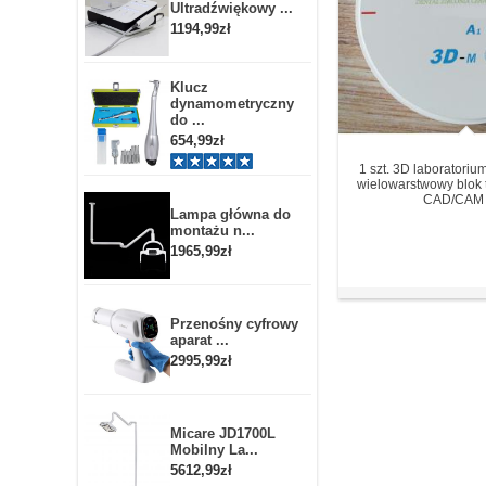
Ultradźwiękowy ...
1194,99zł
Klucz
dynamometryczny
do ...
654,99zł
1 szt. 3D laboratoriu
wielowarstwowy blok 
CAD/CAM b
Lampa główna do
montażu n...
1965,99zł
Przenośny cyfrowy
aparat ...
2995,99zł
Micare JD1700L
Mobilny La...
5612,99zł