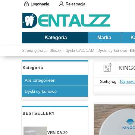
Logowanie
Rejestracja
Kategoria
Marka
K
Strona główna
Bloczki i dyski CAD/CAM
Dyski cyrkonowe
-
-
- K
KING
Kategoria
Alle categorieën
Sortuj wg
Najnows
Dyski cyrkonowe
BESTSELLERY
VRN DA-20