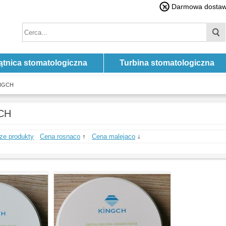
Darmowa dostawa
ątnica stomatologiczna
Turbina stomatologiczna
INGCH
CH
ze produkty
Cena rosnaco
↑
Cena malejaco
↓