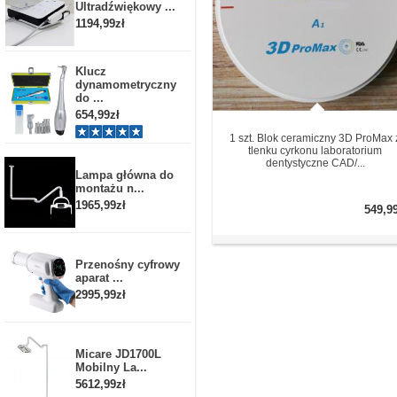
Ultradźwiękowy ...
1194,99zł
Klucz
dynamometryczny
do ...
654,99zł
1 szt. Blok ceramiczny 3D ProMax 
tlenku cyrkonu laboratorium
dentystyczne CAD/...
Lampa główna do
montażu n...
1965,99zł
549,9
Przenośny cyfrowy
aparat ...
2995,99zł
Micare JD1700L
Mobilny La...
5612,99zł