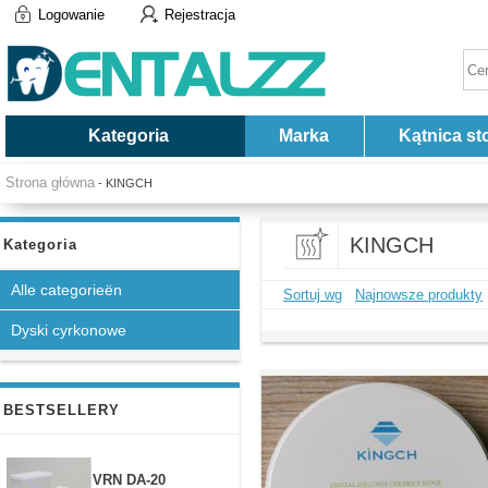
Logowanie
Rejestracja
Kategoria
Marka
Kątnica st
Strona główna
- KINGCH
KINGCH
Kategoria
Alle categorieën
Sortuj wg
Najnowsze produkty
Dyski cyrkonowe
BESTSELLERY
VRN DA-20