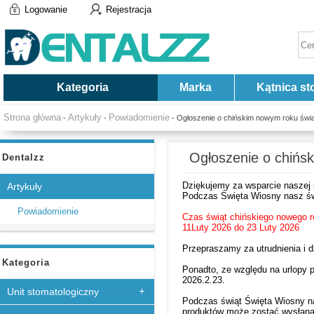
Logowanie
Rejestracja
Kategoria
Marka
Kątnica st
Strona główna
Artykuły
Powiadomienie
-
-
- Ogłoszenie o chińskim nowym roku św
Ogłoszenie o chińs
Dentalzz
Dziękujemy za wsparcie naszej 
Artykuły
Podczas Święta Wiosny nasz św
Powiadomienie
Czas świąt chińskiego nowego r
11Luty 2026 do 23 Luty 2026
Przepraszamy za utrudnienia i 
Kategoria
Ponadto, ze względu na urlopy 
2026.2.23.
Unit stomatologiczny
Podczas świąt Święta Wiosny n
produktów może zostać wysłana 