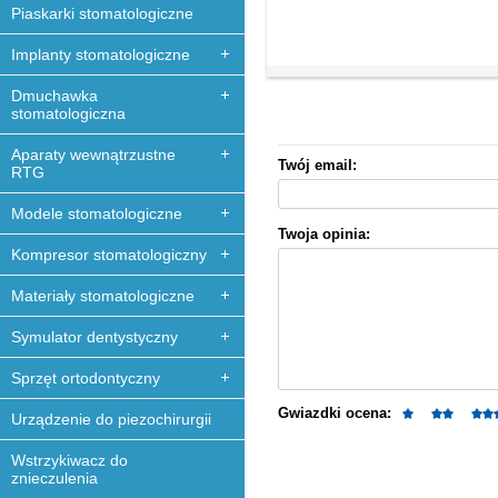
Piaskarki stomatologiczne
Implanty stomatologiczne
Dmuchawka
stomatologiczna
Aparaty wewnątrzustne
Twój email:
RTG
Modele stomatologiczne
Twoja opinia:
Kompresor stomatologiczny
Materiały stomatologiczne
Symulator dentystyczny
Sprzęt ortodontyczny
Gwiazdki ocena:
Urządzenie do piezochirurgii
Wstrzykiwacz do
znieczulenia