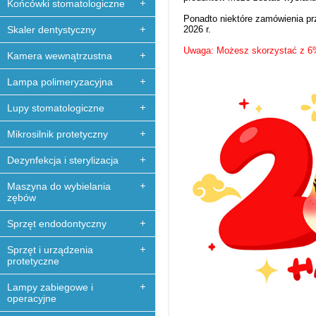
Końcówki stomatologiczne
Ponadto niektóre zamówienia prz
Skaler dentystyczny
2026 r.
Uwaga: Możesz skorzystać z 6%
Kamera wewnątrzustna
Lampa polimeryzacyjna
Lupy stomatologiczne
Mikrosilnik protetyczny
Dezynfekcja i sterylizacja
Maszyna do wybielania
zębów
Sprzęt endodontyczny
Sprzęt i urządzenia
protetyczne
Lampy zabiegowe i
operacyjne