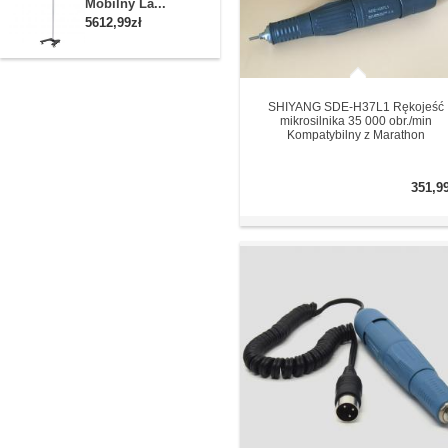
Mobilny La...
5612,99zł
SHIYANG SDE-H37L1 Rękojeść
mikrosilnika 35 000 obr./min
Kompatybilny z Marathon
351,9