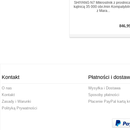
SHIYANG N7 Mikrosilnik z prostnicą
kątnicą 35 000 obr./min Kompatybil
z Mara...
846,9
Kontakt
Płatności i dosta
O nas
Wysyłka i Dostawa
Kontakt
Sposoby płatności
Zasady i Warunki
Płacenie PayPal kartą k
Polityką Prywatności