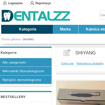
Logowanie
Rejestracja
Kategoria
Marka
Kątnica st
Strona główna
- SHIYANG
SHIYANG
Kategoria
Alle categorieën
Sortuj wg
Najnowsze produkty
Mikrosilniki Stomatologiczne
Rękojeść stomatologiczna
BESTSELLERY