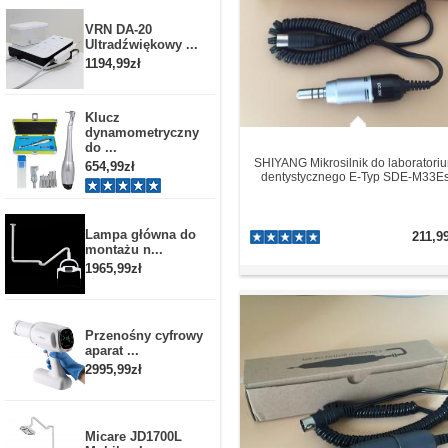
VRN DA-20
Ultradźwiękowy ...
1194,99zł
Klucz
dynamometryczny
do ...
SHIYANG Mikrosilnik do laboratori
654,99zł
dentystycznego E-Typ SDE-M33E
Lampa główna do
211,9
montażu n...
1965,99zł
Przenośny cyfrowy
aparat ...
2995,99zł
Micare JD1700L