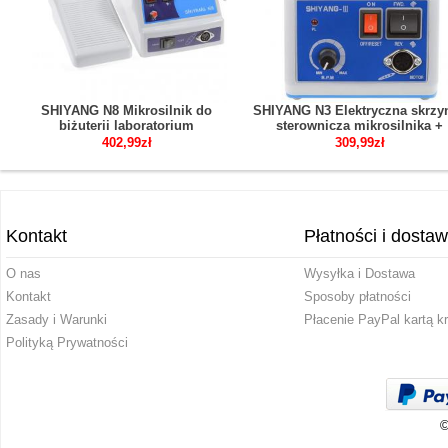
SHIYANG N8 Mikrosilnik do
SHIYANG N3 Elektryczna skrzy
biżuterii laboratorium
sterownicza mikrosilnika +
dentystycznego Kompatybilny z
przełącznik nożny Kompatybil
402,99zł
309,99zł
Marathon
z Marathon
Kontakt
Płatności i dosta
O nas
Wysyłka i Dostawa
Kontakt
Sposoby płatności
Zasady i Warunki
Płacenie PayPal kartą k
Polityką Prywatności
©