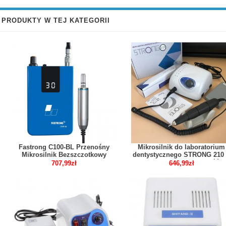
PRODUKTY W TEJ KATEGORII
Fastrong C100-BL Przenośny
Mikrosilnik do laboratorium
Mikrosilnik Bezszczotkowy
dentystycznego STRONG 210
Stomatologiczny 30000 obr./min
STRONG 102L Rękojeść
707,99zł
646,99zł