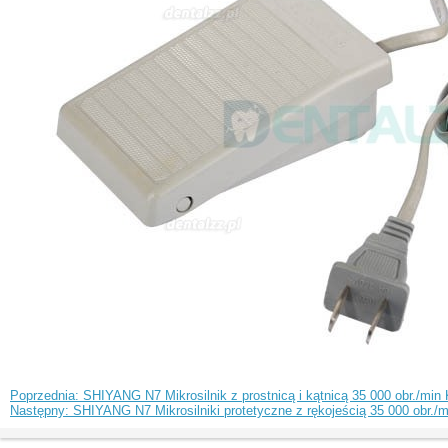
Poprzednia: SHIYANG N7 Mikrosilnik z prostnicą i kątnicą 35 000 obr./min
Następny: SHIYANG N7 Mikrosilniki protetyczne z rękojeścią 35 000 obr./