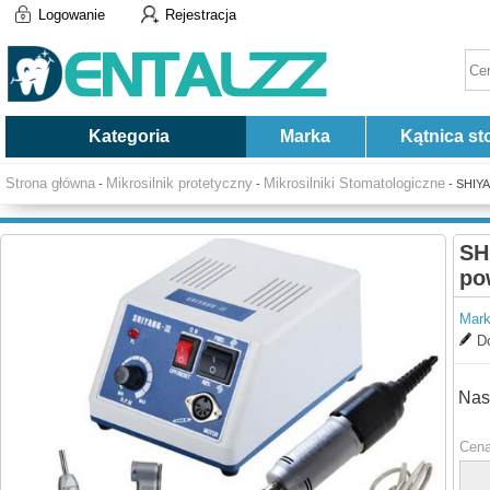
Logowanie
Rejestracja
Kategoria
Marka
Kątnica st
Strona główna
Mikrosilnik protetyczny
Mikrosilniki Stomatologiczne
-
-
- SHIYA
SH
po
Mark
Do
Nas
Cena