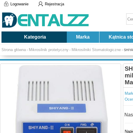
Logowanie
Rejestracja
Kategoria
Marka
Kątnica st
Strona główna
Mikrosilnik protetyczny
Mikrosilniki Stomatologiczne
-
-
- SHIYA
SH
mi
Ma
Mark
Ocen
Nas
Napi