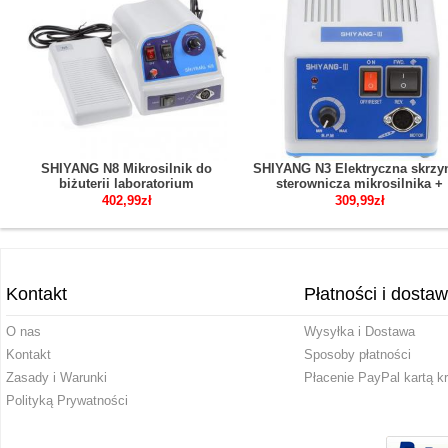
SHIYANG N8 Mikrosilnik do
SHIYANG N3 Elektryczna skrzy
biżuterii laboratorium
sterownicza mikrosilnika +
dentystycznego Kompatybilny z
przełącznik nożny Kompatybil
402,99zł
309,99zł
Marathon
z Marathon
Kontakt
Płatności i dosta
O nas
Wysyłka i Dostawa
Kontakt
Sposoby płatności
Zasady i Warunki
Płacenie PayPal kartą k
Polityką Prywatności