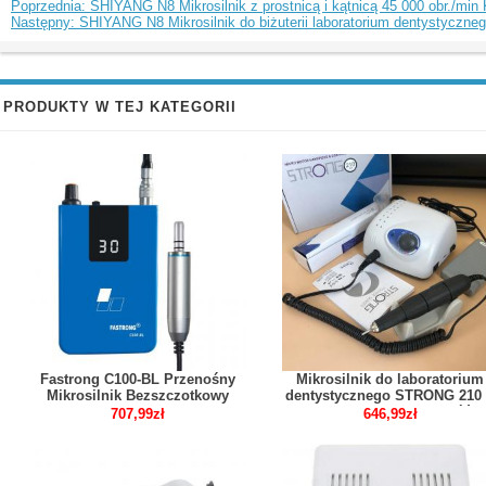
Poprzednia: SHIYANG N8 Mikrosilnik z prostnicą i kątnicą 45 000 obr./min
Następny: SHIYANG N8 Mikrosilnik do biżuterii laboratorium dentystyczne
PRODUKTY W TEJ KATEGORII
Fastrong C100-BL Przenośny
Mikrosilnik do laboratorium
Mikrosilnik Bezszczotkowy
dentystycznego STRONG 210
Stomatologiczny 30000 obr./min
STRONG 102L Rękojeść
707,99zł
646,99zł