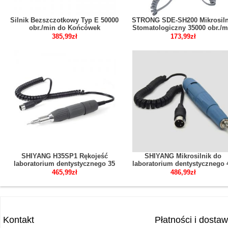
Silnik Bezszczotkowy Typ E 50000
STRONG SDE-SH200 Mikrosiln
obr./min do Końcówek
Stomatologiczny 35000 obr./m
Stomatologicznych
2.35 mm
385,99zł
173,99zł
SHIYANG H35SP1 Rękojeść
SHIYANG Mikrosilnik do
laboratorium dentystycznego 35
laboratorium dentystycznego 
000 obr./min do mikrosilnika N7
000 obr./min SDE-SH37L
465,99zł
486,99zł
N3 Kompatybilny z Marathon
Kompatybilny z Marathon
Kontakt
Płatności i dosta