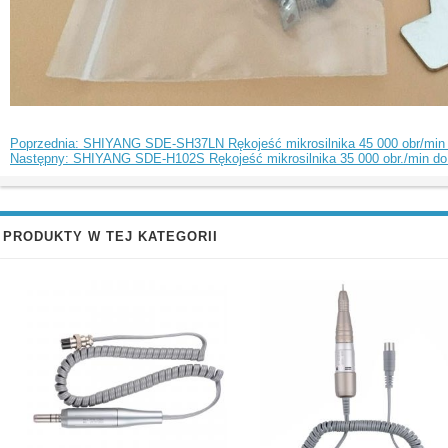
Poprzednia: SHIYANG SDE-SH37LN Rękojeść mikrosilnika 45 000 obr/min
Następny: SHIYANG SDE-H102S Rękojeść mikrosilnika 35 000 obr./min do 
PRODUKTY W TEJ KATEGORII