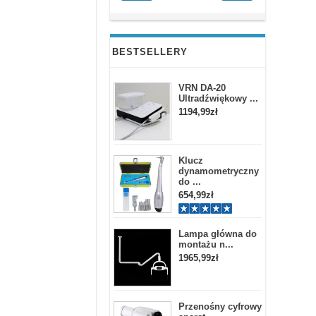
BESTSELLERY
VRN DA-20
Ultradźwiękowy ...
1194,99zł
Klucz
dynamometryczny
do ...
654,99zł
Lampa główna do
montażu n...
1965,99zł
Przenośny cyfrowy