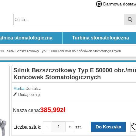
Darmowa dostawa
ątnica stomatologiczna
Turbina stomatologiczna
zna
- Silnik Bezszczotkowy Typ E 50000 obr./min do Końcówek Stomatologicznych
Silnik Bezszczotkowy Typ E 50000 obr./mi
Końcówek Stomatologicznych
Marka:
Dentalzz
Dodaj opinię
385,99zł
Nasza cena:
Liczba sztuk:
-
+
szt.