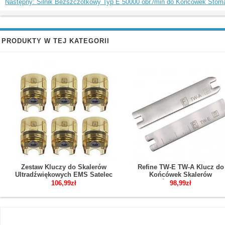
Następny: Silnik Bezszczotkowy Typ E 50000 obr./min do Końcówek Stom
PRODUKTY W TEJ KATEGORII
Zestaw Kluczy do Skalerów
Refine TW-E TW-A Klucz do
Ultradźwiękowych EMS Satelec
Końcówek Skalerów
Woodpecker 6 Szt.
Ultradźwiękowych 2 Szt.
106,99zł
98,99zł