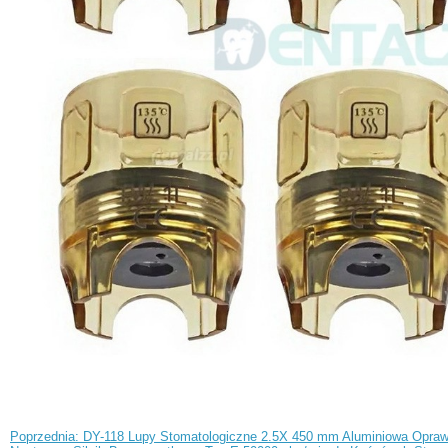
Poprzednia: DY-118 Lupy Stomatologiczne 2.5X 450 mm Aluminiowa Opra