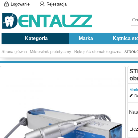
Logowanie
Rejestracja
Kategoria
Marka
Kątnica st
Strona główna
Mikrosilnik protetyczny
Rękojeść stomatologiczna
-
-
- STRONG 1
ST
ob
Mark
Do
Nas
Lic