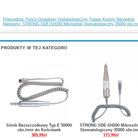
Poprzednia: Puncz Dziąsłowy Implantologiczny Trepan Kostny Narzędzie
Następny: STRONG SDE-SH200 Mikrosilnik Stomatologiczny 35000 obr./m
PRODUKTY W TEJ KATEGORII
Silnik Bezszczotkowy Typ E 50000
STRONG SDE-SH200 Mikrosiln
obr./min do Końcówek
Stomatologiczny 35000 obr./m
Stomatologicznych
2.35 mm
385,99zł
173,99zł