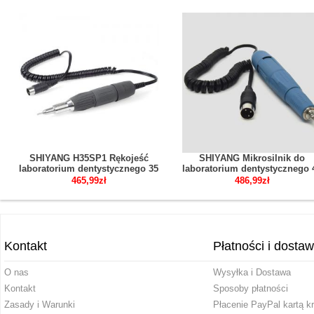
SHIYANG H35SP1 Rękojeść
SHIYANG Mikrosilnik do
laboratorium dentystycznego 35
laboratorium dentystycznego 
000 obr./min do mikrosilnika N7
000 obr./min SDE-SH37L
465,99zł
486,99zł
N3 Kompatybilny z Marathon
Kompatybilny z Marathon
Kontakt
Płatności i dosta
O nas
Wysyłka i Dostawa
Kontakt
Sposoby płatności
Zasady i Warunki
Płacenie PayPal kartą k