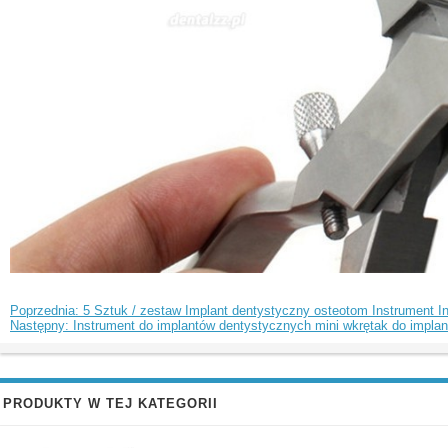
Poprzednia: 5 Sztuk / zestaw Implant dentystyczny osteotom Instrument 
Następny: Instrument do implantów dentystycznych mini wkrętak do impla
PRODUKTY W TEJ KATEGORII