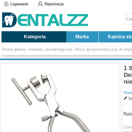
Logowanie
Rejestracja
Kategoria
Marka
Kątnica st
Strona główna
Implanty stomatologiczne
Klucz dynamometryczny do impl
-
-
1 
De
ni
Mark
Do
Nas
Cena