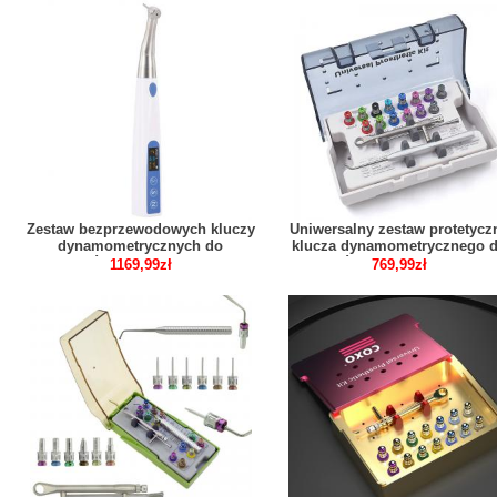
Zestaw bezprzewodowych kluczy
Uniwersalny zestaw protetycz
dynamometrycznych do
klucza dynamometrycznego 
implantów elektrycznych z 16
implantów dentystycznych z 1
1169,99zł
769,99zł
śrubokrętami
częściowymi śrubokrętami