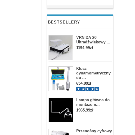
BESTSELLERY
VRN DA-20
Ultradźwiękowy ...
1194,99zł
Klucz
dynamometryczny
do ...
654,99zł
Lampa główna do
montażu n...
1965,99zł
Przenośny cyfrowy