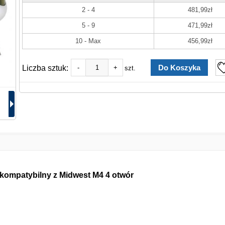
2 - 4
481,99zł
5 - 9
471,99zł
10 - Max
456,99zł
Liczba sztuk:
-
+
szt.
kompatybilny z Midwest M4 4 otwór