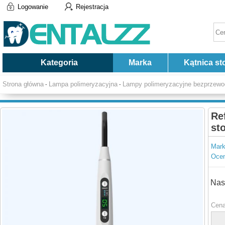
Logowanie
Rejestracja
Kategoria
Marka
Kątnica st
Strona główna
Lampa polimeryzacyjna
Lampy polimeryzacyjne bezprzew
-
-
Re
st
Mark
Ocen
Nas
Cena