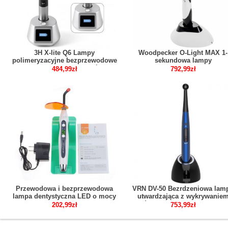
3H X-lite Q6 Lampy
Woodpecker O-Light MAX 1-
polimeryzacyjne bezprzewodowe
sekundowa lampy
LED 1 sekundę z miernik światła
polimeryzacyjne LED do
484,99zł
792,99zł
korpus metalowy
utwardzania z metalową głowi
Przewodowa i bezprzewodowa
VRN DV-50 Bezrdzeniowa lam
lampa dentystyczna LED o mocy
utwardzająca z wykrywanie
5W 1500mw
próchnicy i radiometrem LE
202,99zł
753,99zł