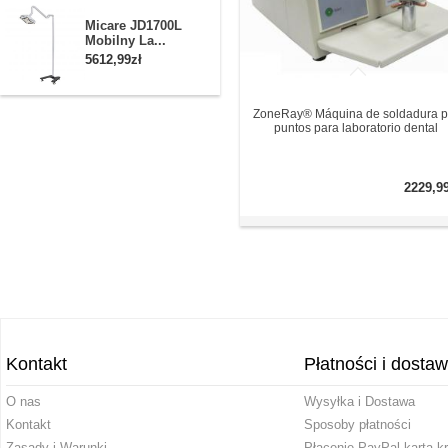
Micare JD1700L
Mobilny La...
5612,99zł
ZoneRay® Máquina de soldadura p
puntos para laboratorio dental
2229,9
Kontakt
Płatności i dosta
O nas
Wysyłka i Dostawa
Kontakt
Sposoby płatności
Zasady i Warunki
Płacenie PayPal kartą k