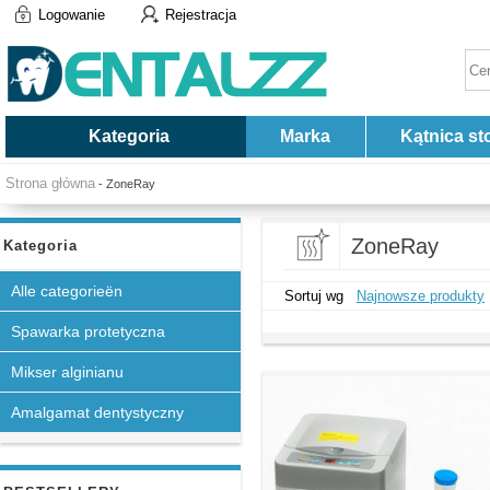
Logowanie
Rejestracja
Kategoria
Marka
Kątnica st
Strona główna
- ZoneRay
ZoneRay
Kategoria
Alle categorieën
Sortuj wg
Najnowsze produkty
Spawarka protetyczna
Mikser alginianu
Amalgamat dentystyczny