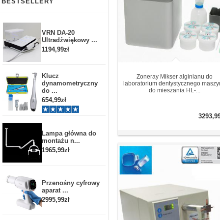
BESTSELLERY
VRN DA-20
Ultradźwiękowy ...
1194,99zł
Klucz
Zoneray Mikser alginianu do
dynamometryczny
laboratorium dentystycznego masz
do ...
do mieszania HL-...
654,99zł
3293,9
Lampa główna do
montażu n...
1965,99zł
Przenośny cyfrowy
aparat ...
2995,99zł