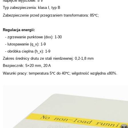
Napięcie wyjściowe: 5 V
Typ zabezpieczenia: klasa I, typ B
Zabezpieczenie przed przegrzaniem transformatora: 85℃;
Regulacja energii:
- zgrzewanie punktowe (dxx): 1-30
- lutospawanie (q_x): 1-9
- obróbka cieplna (h_x): 1-9
Zakres średnicy drutu ze stali nierdzewnej: 0,2-1,8 mm
Bezpiecznik: 5×20 mm, 20 A
Warunki pracy: temperatura 5℃ do 40℃; wilgotność względna ≤80%.