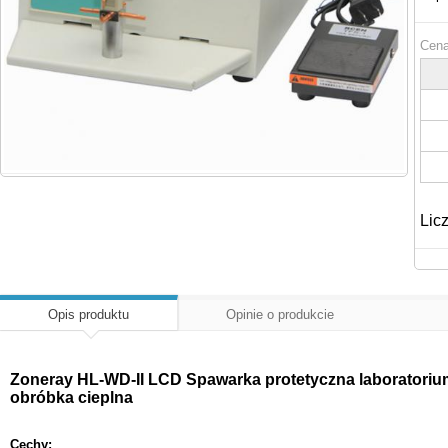
Cena
Lic
Opis produktu
Opinie o produkcie
Zoneray HL-WD-II LCD Spawarka protetyczna laboratori
obróbka cieplna
Cechy: