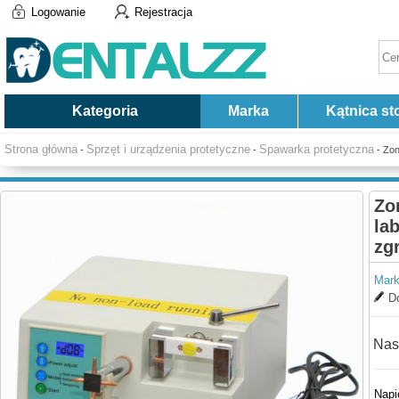
Logowanie
Rejestracja
Kategoria
Marka
Kątnica st
Strona główna
Sprzęt i urządzenia protetyczne
Spawarka protetyczna
-
-
- Zon
Zo
la
zg
Mark
Do
Nas
Napi