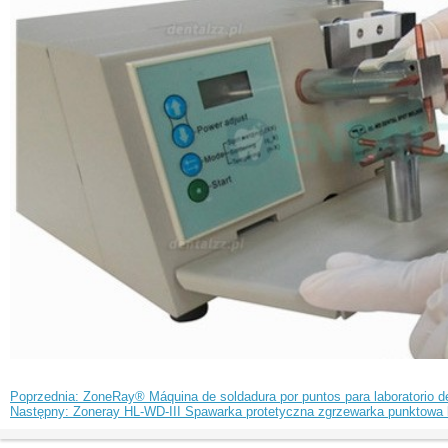
Poprzednia: ZoneRay® Máquina de soldadura por puntos para laboratorio d
Następny: Zoneray HL-WD-III Spawarka protetyczna zgrzewarka punktowa 