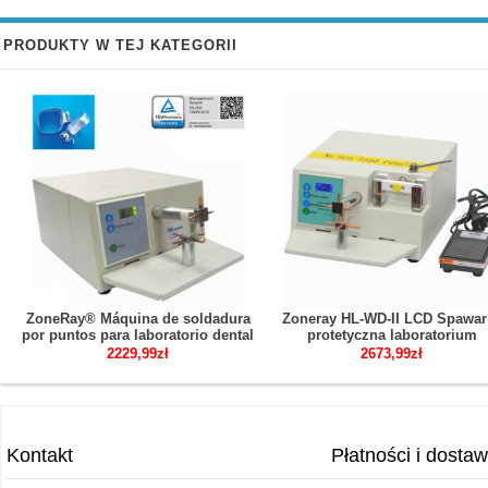
PRODUKTY W TEJ KATEGORII
ZoneRay® Máquina de soldadura
Zoneray HL-WD-II LCD Spawar
por puntos para laboratorio dental
protetyczna laboratorium
dentystyczne zgrzewarka
2229,99zł
2673,99zł
punktowa zgrzewarka
ortodontyczna obróbka ciepl
Kontakt
Płatności i dosta