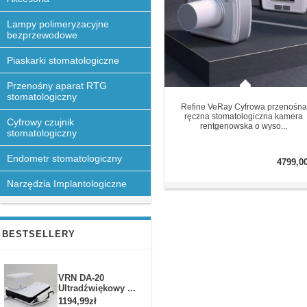
Lampy polimeryzacyjne
bezprzewodowe
Piaskarki stomatologiczne
Przenośny aparat RTG
stomatologiczny
Refine VeRay Cyfrowa przenośna
ręczna stomatologiczna kamera
Cyfrowy czujnik
rentgenowska o wyso...
stomatologiczny
Endometr stomatologiczny
4799,0
Narzędzia Implantologiczne
BESTSELLERY
VRN DA-20
Ultradźwiękowy ...
1194,99zł