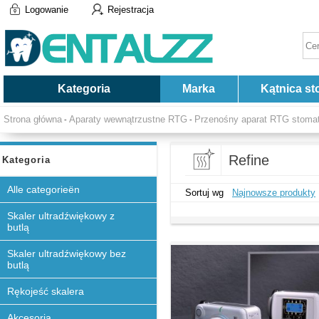
Logowanie
Rejestracja
Kategoria
Marka
Kątnica st
Strona główna
Aparaty wewnątrzustne RTG
Przenośny aparat RTG stomat
-
-
Refine
Kategoria
Alle categorieën
Sortuj wg
Najnowsze produkty
Skaler ultradźwiękowy z
butlą
Skaler ultradźwiękowy bez
butlą
Rękojeść skalera
Akcesoria