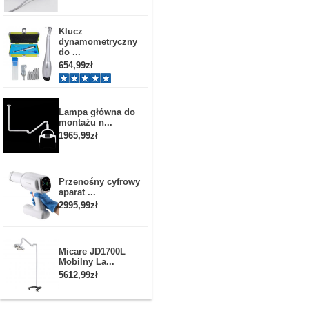
Klucz
dynamometryczny
do ...
654,99zł
Lampa główna do
montażu n...
1965,99zł
Przenośny cyfrowy
aparat ...
2995,99zł
Micare JD1700L
Mobilny La...
5612,99zł