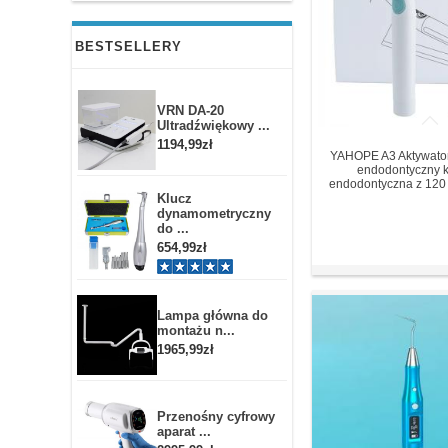
BESTSELLERY
VRN DA-20
Ultradźwiękowy ...
1194,99zł
YAHOPE A3 Aktywator
endodontyczny 
endodontyczna z 120
Klucz
dynamometryczny
do ...
654,99zł
Lampa główna do
montażu n...
1965,99zł
Przenośny cyfrowy
aparat ...