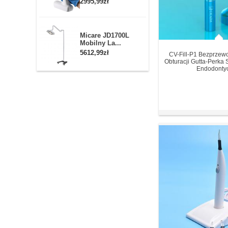
2995,99zł
Micare JD1700L
Mobilny La...
5612,99zł
CV-Fill-P1 Bezprze
Obturacji Gutta-Perka 
Endodonty