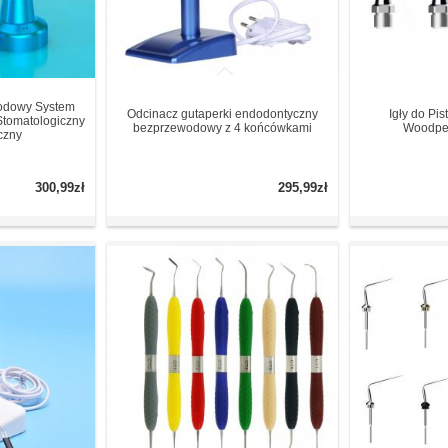
wodowy System
Odcinacz gutaperki endodontyczny
Igły do Pis
Stomatologiczny
bezprzewodowy z 4 końcówkami
Woodpec
czny
300,99zł
295,99zł