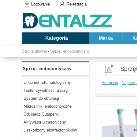
Logowanie
Rejestracja
Kategoria
Marka
K
Strona główna
Sprzęt endodontyczny
-
Sprzę
Sprzęt endodontyczny
Endometr stomatologiczny
Sortuj wg
Najnows
Tester żywotności miazgi
System do obturacji
Mikrosilniki endodontyczne
Odcinacz Gutaperki
Aktywator ultrasoniczny
Uszkodzony ekstraktor plików