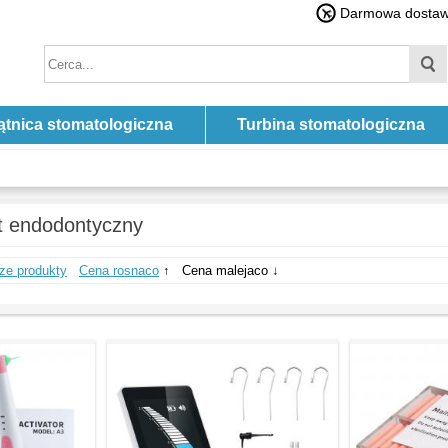
Darmowa dostawa
ątnica stomatologiczna
Turbina stomatologiczna
t endodontyczny
ze produkty
Cena rosnaco
↑
Cena malejaco ↓