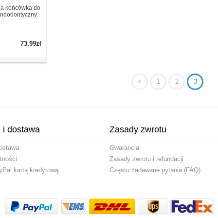
na końcówka do
endodontyczny
73,99zł
<
1
2
3
i i dostawa
Zasady zwrotu
ostawa
Gwarancja
tności
Zasady zwrotu i refundacji
yPal kartą kredytową
Często zadawane pytania (FAQ)