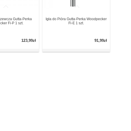
zewcza Gutta-Perka
Igła do Pióra Gutta-Perka Woodpecker
ker Fi-P 1 szt.
Fi-E 1 szt.
123,99zł
91,99zł