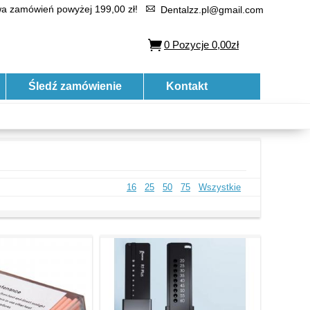
 zamówień powyżej 199,00 zł!
Dentalzz.pl@gmail.com
0
Pozycje
0,00zł
Śledź zamówienie
Kontakt
16
25
50
75
Wszystkie