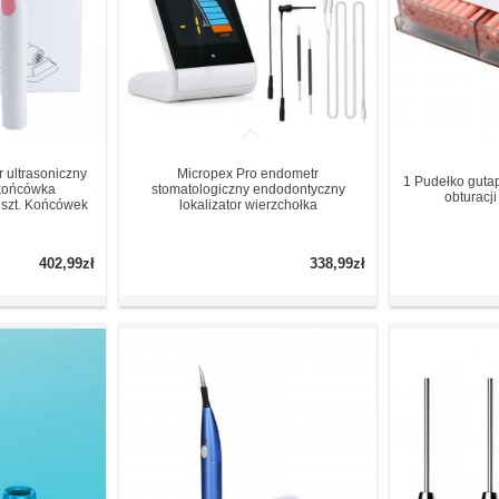
 ultrasoniczny
Micropex Pro endometr
1 Pudełko gutap
końcówka
stomatologiczny endodontyczny
obturacj
 szt. Końcówek
lokalizator wierzchołka
402,99zł
338,99zł