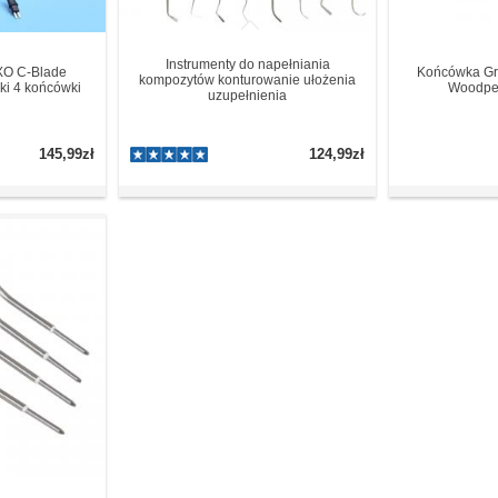
Instrumenty do napełniania
O C-Blade
Końcówka Gr
kompozytów konturowanie ułożenia
ki 4 końcówki
Woodpec
uzupełnienia
145,99zł
124,99zł