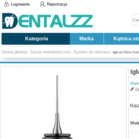
Logowanie
Rejestracja
Kategoria
Marka
Kątnica st
Strona główna
Sprzęt endodontyczny
System do obturacji
-
-
- Igła do Pióra Gu
Ig
Mark
Do
Nas
Mode