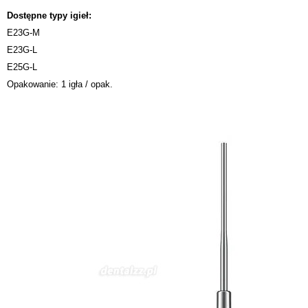
Dostępne typy igieł:
E23G-M
E23G-L
E25G-L
Opakowanie: 1 igła / opak.