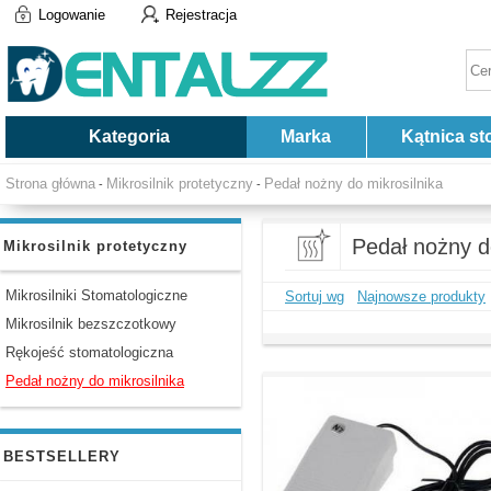
Logowanie
Rejestracja
Kategoria
Marka
Kątnica st
Strona główna
Mikrosilnik protetyczny
Pedał nożny do mikrosilnika
-
-
Pedał nożny d
Mikrosilnik protetyczny
Mikrosilniki Stomatologiczne
Sortuj wg
Najnowsze produkty
Mikrosilnik bezszczotkowy
Rękojeść stomatologiczna
Pedał nożny do mikrosilnika
BESTSELLERY