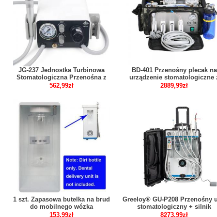
JG-237 Jednostka Turbinowa
BD-401 Przenośny plecak na
Stomatologiczna Przenośna z
urządzenie stomatologiczne 
Kompresorem
kompresorem + strzykawką 3
562,99zł
2889,99zł
drożną + ssakiem
1 szt. Zapasowa butelka na brud
Greeloy® GU-P208 Przenośny u
do mobilnego wózka
stomatologiczny + silnik
dentystycznego Greeloy GU-P209
elektryczny + lampa utwardzaj
153,99zł
8273,99zł