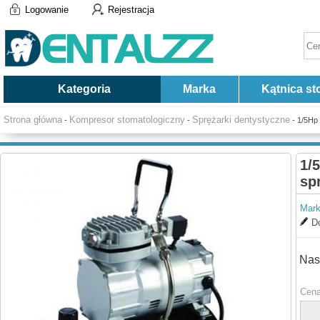
Logowanie
Rejestracja
Kategoria
Marka
Kątnica st
Strona główna
Kompresor stomatologiczny
Sprężarki dentystyczne
-
-
- 1/5Hp
1/
sp
Mark
Do
Nas
Cena