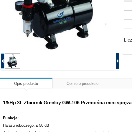
Lic
Opis produktu
Opinie o produkcie
1/5Hp 3L Zbiornik Greeloy GW-106 Przenośna mini spręża
Funkcje:
Hałasu roboczego, ≤ 50 dB