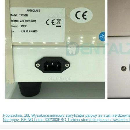
Poprzednia: 18L Wysokociśnieniowy sterylizator parowy ze stali nierdzewnej
Następny: BEING Lotus 302/303PBQ Turbina stomatologiczna z światłem 