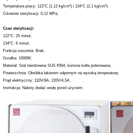
Temperatura pracy: 122°C (1,12 kg/cm²) i 134°C (2,1 kg/cm²);
Ciśnienie sterylizacji: 0,12 MPa;
Czas sterylizacji:
122°C: 25 minut;
134°C: 6 minut;
Funkcja suszenia: Brak;
Grzałka: 1000W;
Materiał: Stal nierdzewna SUS #304, komora kotła polerowana;
Powierzchnia: Obróbka lakierem odpornym na wysoką temperaturę;
Prąd elektryczny: 110V/9A, 220V/4,5A;
Instrukcja: Należy dodać wodę przed użyciem;