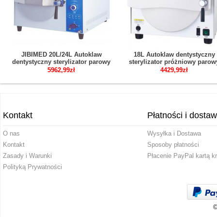
JIBIMED 20L/24L Autoklaw
18L Autoklaw dentystyczny
dentystyczny sterylizator parowy
sterylizator próżniowy parow
sterylizator stołowy
TR250N
5962,99zł
4429,99zł
Kontakt
Płatności i dosta
O nas
Wysyłka i Dostawa
Kontakt
Sposoby płatności
Zasady i Warunki
Płacenie PayPal kartą k
Polityką Prywatności
©