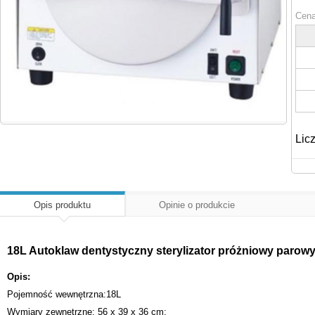
Cena
Lic
Opis produktu
Opinie o produkcie
18L Autoklaw dentystyczny sterylizator próżniowy paro
Opis:
Pojemność wewnętrzna:18L
Wymiary zewnętrzne: 56 x 39 x 36 cm;