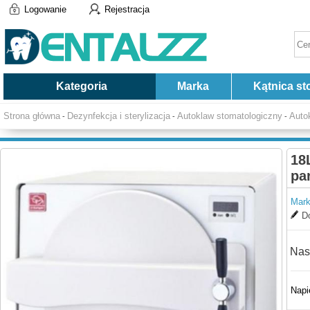
Logowanie
Rejestracja
Kategoria
Marka
Kątnica st
Strona główna
Dezynfekcja i sterylizacja
Autoklaw stomatologiczny
Auto
-
-
-
18
pa
Mark
Do
Nas
Napi