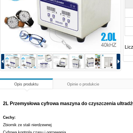
Lic
Opis produktu
Opinie o produkcie
2L Przemysłowa cyfrowa maszyna do czyszczenia ultradź
Cechy:
Zbiornik ze stali nierdzewnej
Cyfrowa kontrola czasu i ogrzewania