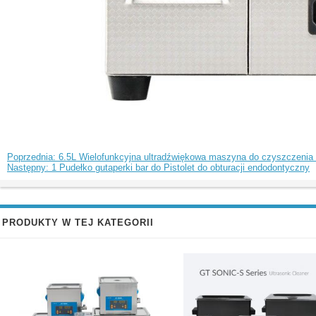
Poprzednia: 6.5L Wielofunkcyjna ultradźwiękowa maszyna do czyszczenia 
Następny: 1 Pudełko gutaperki bar do Pistolet do obturacji endodontyczny
PRODUKTY W TEJ KATEGORII