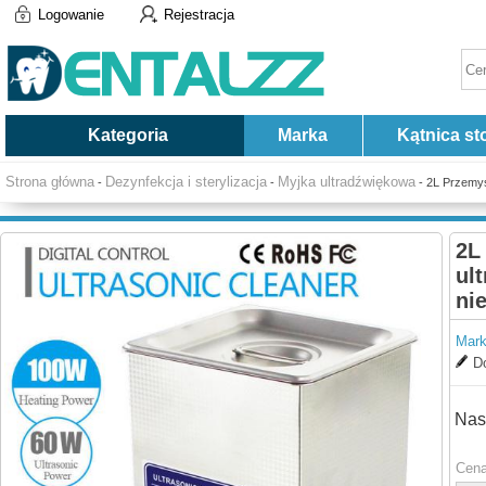
Logowanie
Rejestracja
Kategoria
Marka
Kątnica st
Strona główna
Dezynfekcja i sterylizacja
Myjka ultradźwiękowa
-
-
- 2L Przemys
2L
ul
ni
Mark
Do
Nas
Cena