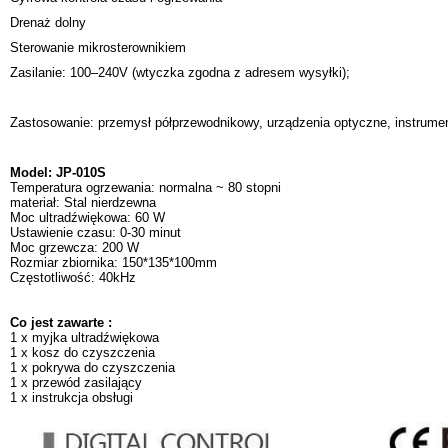
Drenaż dolny
Sterowanie mikrosterownikiem
Zasilanie: 100–240V (wtyczka zgodna z adresem wysyłki);
Zastosowanie: przemysł półprzewodnikowy, urządzenia optyczne, instrume
Model: JP-010S
Temperatura ogrzewania: normalna ~ 80 stopni
materiał: Stal nierdzewna
Moc ultradźwiękowa: 60 W
Ustawienie czasu: 0-30 minut
Moc grzewcza: 200 W
Rozmiar zbiornika: 150*135*100mm
Częstotliwość: 40kHz
Co jest zawarte :
1 x myjka ultradźwiękowa
1 x kosz do czyszczenia
1 x pokrywa do czyszczenia
1 x przewód zasilający
1 x instrukcja obsługi