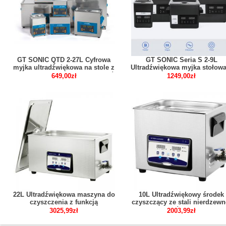
GT SONIC QTD 2-27L Cyfrowa
GT SONIC Seria S 2-9L
myjka ultradźwiękowa na stole z
Ultradźwiękowa myjka stołowa
podgrzewaczem do zastosowań
panelem dotykowym z grzałk
649,00zł
1249,00zł
stomatologicznych
lustro tytanowe stal nierdzew
laboratoryjnych
22L Ultradźwiękowa maszyna do
10L Ultradźwiękowy środek
czyszczenia z funkcją
czyszczący ze stali nierdzewn
odgazowywania grzałki czasowej
do zegarków z biżuterią
3025,99zł
2003,99zł
z funkcją półfalową JP-080S
dentystyczną JP-040S