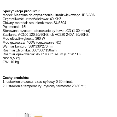
Specyfikacja produktu:
Model: Maszyna do czyszczenia ultradźwiękowego JPS-60A
Częstotliwość ultradźwiękowa: 40 KHZ
Główny materiał: stal nierdzewna SUS304
Pojemność: 15L
Sterowanie czasem: sterowanie cyfrowe LCD (1-30 minut)
Zasilanie: AC100-120,50/60HZ lub AC220-240V, 50/60HZ
Moc ultradźwiękowa: 360 W
Moc grzewcza: 400W (ogrzewanie NC)
Wymiar konturu: 360*330*270mm
Rozmiar zbiornika: 330*300*150mm
Rozmiar opakowania: 460 * 430 * 390 m (L * W * H)
NW: 9,5 kg
GW: 10 kg
Cechy produktu:
1. ustawienie czasu: czas cyfrowy 0-30 minut;
2. ustawienie temperatury: cyfrowy termostat 20-80 ℃;