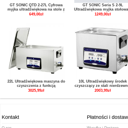
GT SONIC QTD 2-27L Cyfrowa
GT SONIC Seria S 2-9L
myjka ultradźwiękowa na stole z
Ultradźwiękowa myjka stołowa
podgrzewaczem do zastosowań
panelem dotykowym z grzałk
649,00zł
1249,00zł
stomatologicznych
lustro tytanowe stal nierdzew
laboratoryjnych
22L Ultradźwiękowa maszyna do
10L Ultradźwiękowy środek
czyszczenia z funkcją
czyszczący ze stali nierdzewn
odgazowywania grzałki czasowej
do zegarków z biżuterią
3025,99zł
2003,99zł
z funkcją półfalową JP-080S
dentystyczną JP-040S
Kontakt
Płatności i dosta
O nas
Wysyłka i Dostawa