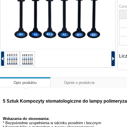
Cena
Lic
Opis produktu
Opinie o produkcie
5 Sztuk Kompozyty stomatologiczne do lampy polimeryza
Wskazania do stosowania:
* Bezpośrednie uzupełnienia w odcinku przednim i bocznym