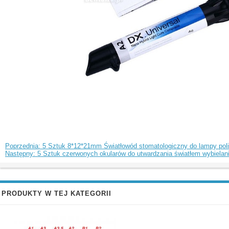
Poprzednia: 5 Sztuk 8*12*21mm Światłowód stomatologiczny do lampy pol
Następny: 5 Sztuk czerwonych okularów do utwardzania światłem wybiela
PRODUKTY W TEJ KATEGORII