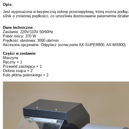
Opis:
Jest wyposażona w bezpieczną osłonę przeciwpyłową, którą można podłącz
silnik o zmiennej prędkości, co umożliwia dostosowanie parametrów działan
Dane techniczne:
Zasilanie: 220V/110V 50/60Hz
Pobór mocy: 370 W
Prędkość obrotowa: 3000 obr/min
Akcesoria opcjonalne: Odpylacz (oznaczenie AX-SUPER800, AX-MX800)
Części w zestawie:
Maszyna
Ręczny × 1
Przewód zasilający × 1
Osłona ssąca × 2
Koło płótna polerskiego × 2