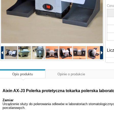
Cena
Lic
Opis produktu
Opinie o produkcie
Aixin AX-J3 Polerka protetyczna tokarka polerska labora
Zamiar
Urządzenie służy do polerowania odlewów w laboratoriach stomatologicznych
porcelanowych.